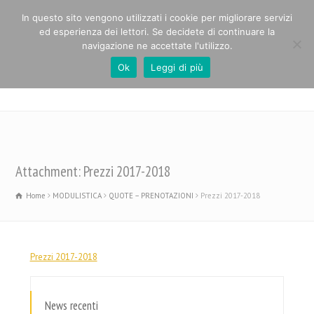
In questo sito vengono utilizzati i cookie per migliorare servizi
ed esperienza dei lettori. Se decidete di continuare la
navigazione ne accettate l'utilizzo.
Ok
Leggi di più
Casa Alpina Paolo Cabrini
Attachment: Prezzi 2017-2018
Home
MODULISTICA
QUOTE – PRENOTAZIONI
Prezzi 2017-2018
Prezzi 2017-2018
News recenti