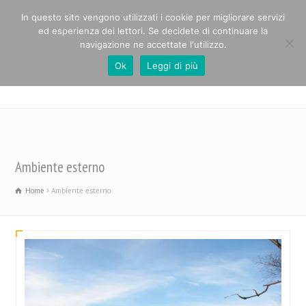
In questo sito vengono utilizzati i cookie per migliorare servizi
ed esperienza dei lettori. Se decidete di continuare la
navigazione ne accettate l'utilizzo.
Ok
Leggi di più
Casa Alpina Paolo Cabrini
Ambiente esterno
Home
Ambiente esterno