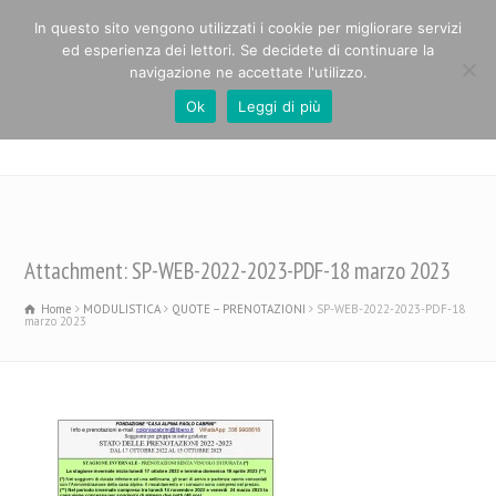
In questo sito vengono utilizzati i cookie per migliorare servizi
ed esperienza dei lettori. Se decidete di continuare la
navigazione ne accettate l'utilizzo.
Ok
Leggi di più
Casa Alpina Paolo Cabrini
Attachment: SP-WEB-2022-2023-PDF-18 marzo 2023
Home
MODULISTICA
QUOTE – PRENOTAZIONI
SP-WEB-2022-2023-PDF-18
marzo 2023