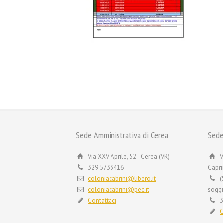
Sede Amministrativa di Cerea
Sede
Via XXV Aprile, 52 - Cerea (VR)
V
329 5733416
Capri
coloniacabrini@libero.it
(
coloniacabrini@pec.it
soggi
Contattaci
3
C