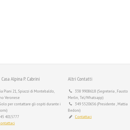
 Casa Alpina P. Cabrini
Altri Contatti
ia Piani 21, Spiazzi di Montebaldo,
338 9908618 (Segreteria , Fausto
no Veronese
Merlin, Tel/Whatsapp)
Solo per contattare gli ospiti durante i
349 5520656 (Presidente , Mattia
orni)
Bedoni)
45 4015777
Contattaci
ontattaci