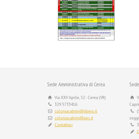
Sede Amministrativa di Cerea
Sede
Via XXV Aprile, 52 - Cerea (VR)
V
329 5733416
Capri
coloniacabrini@libero.it
(
coloniacabrini@pec.it
soggi
Contattaci
3
C