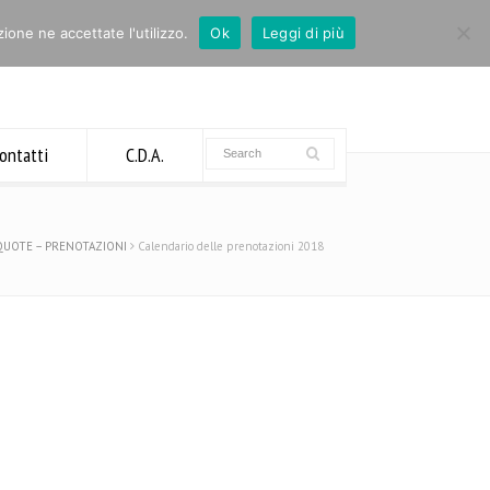
ione ne accettate l'utilizzo.
Ok
Leggi di più
ontatti
C.D.A.
QUOTE – PRENOTAZIONI
Calendario delle prenotazioni 2018
News recenti