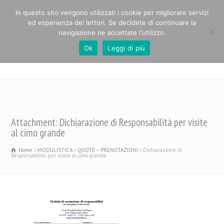
In questo sito vengono utilizzati i cookie per migliorare servizi
ed esperienza dei lettori. Se decidete di continuare la
navigazione ne accettate l'utilizzo.
Ok
Leggi di più
Casa Alpina Paolo Cabrini
Attachment: Dichiarazione di Responsabilità per visite
al cimo grande
Home
MODULISTICA
QUOTE – PRENOTAZIONI
Dichiarazione di
Responsabilità per visite al cimo grande