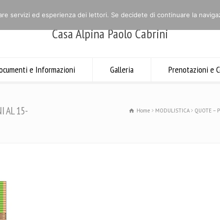
are servizi ed esperienza dei lettori. Se decidete di continuare la navigaz
Casa Alpina Paolo Cabrini
ocumenti e Informazioni
Galleria
Prenotazioni e C
 AL 15-
Home
MODULISTICA
QUOTE – 