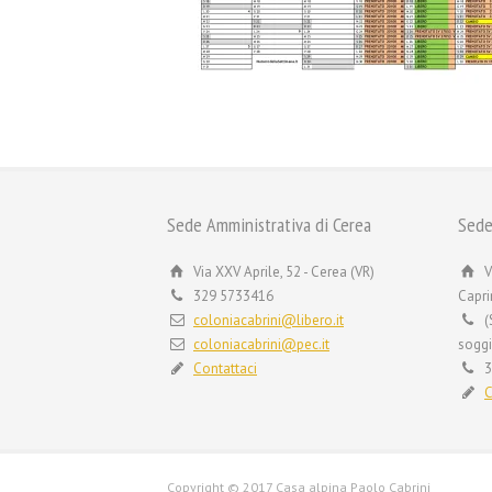
Sede Amministrativa di Cerea
Sede
Via XXV Aprile, 52 - Cerea (VR)
V
329 5733416
Capri
coloniacabrini@libero.it
(
coloniacabrini@pec.it
soggi
Contattaci
3
C
Copyright © 2017 Casa alpina Paolo Cabrini