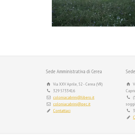
Sede Amministrativa di Cerea
Sede
Via XXV Aprile, 52 - Cerea (VR)
V
329 5733416
Capri
coloniacabrini@libero.it
(
coloniacabrini@pec.it
soggi
Contattaci
3
C