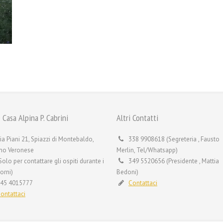
 Casa Alpina P. Cabrini
Altri Contatti
ia Piani 21, Spiazzi di Montebaldo,
338 9908618 (Segreteria , Fausto
no Veronese
Merlin, Tel/Whatsapp)
Solo per contattare gli ospiti durante i
349 5520656 (Presidente , Mattia
orni)
Bedoni)
45 4015777
Contattaci
ontattaci